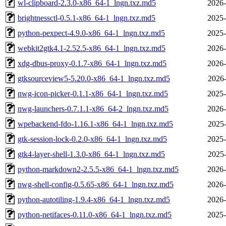
wl-clipboard-2.3.0-x86_64-1_lngn.txz.md5
2026-
brightnessctl-0.5.1-x86_64-1_lngn.txz.md5
2025-
python-pexpect-4.9.0-x86_64-1_lngn.txz.md5
2025-
webkit2gtk4.1-2.52.5-x86_64-1_lngn.txz.md5
2026-
xdg-dbus-proxy-0.1.7-x86_64-1_lngn.txz.md5
2026-
gtksourceview5-5.20.0-x86_64-1_lngn.txz.md5
2026-
nwg-icon-picker-0.1.1-x86_64-1_lngn.txz.md5
2025-
nwg-launchers-0.7.1.1-x86_64-2_lngn.txz.md5
2026-
wpebackend-fdo-1.16.1-x86_64-1_lngn.txz.md5
2025-
gtk-session-lock-0.2.0-x86_64-1_lngn.txz.md5
2025-
gtk4-layer-shell-1.3.0-x86_64-1_lngn.txz.md5
2025-
python-markdown2-2.5.5-x86_64-1_lngn.txz.md5
2026-
nwg-shell-config-0.5.65-x86_64-1_lngn.txz.md5
2026-
python-autotiling-1.9.4-x86_64-1_lngn.txz.md5
2026-
python-netifaces-0.11.0-x86_64-1_lngn.txz.md5
2025-