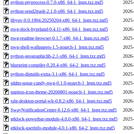
python-ptyprocess-0.7.0-x86_64-1_lngn.txz.md5
2025-
python-send2trash-2.1.0-x86_64-1_lngn.txz.md5
2026-
libyuv-0.0.1904.20250204-x86_64-1_lngn.txz.md5
2025-
nwg-dock-hyprland-0.4.11-x86_64-1_lngn.txz.md5
2026-
nwg-readme-browser-0.1.7-x86_64-1_lngn.txz.md5
2025-
nwg-shell-wallpapers-1.5-noarch-1_lngn.txz.md5
2025-
python-geographiclib-2.1-x86_64-1_lngn.txz.md5
2026-
blueprint-compiler-0.20.4-x86_64-2_lngn.txz.md5
2026-
python-distutils-extra-3.1-x86_64-1_lngn.txz.md5
2025-
sddm-sugar-candy-nwg-0.1.0-noarch-1_lngn.txz.md5
2025-
papirus-icon-theme-20260801-noarch-1_lngn.txz.md5
2026-
xdg-desktop-portal-wlr-0.8.2-x86_64-1_lngn.txz.md5
2026-
SwayNotificationCenter-0.12.6-x86_64-1_lngn.txz.md5
2026-
gtklock-powerbar-module-4.0.0-x86_64-1_lngn.txz.md5
2025-
gtklock-userinfo-module-4.0.1-x86_64-2_lngn.txz.md5
2026-