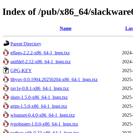
Index of /pub/x86_64/slackware
Name
Las
Parent Directory
gflags-2.2.2-x86_64-1_lngn.txz
2024-
unifdef-2.12-x86_64-1_lngn.txz
2024-
GPG-KEY
2025-
libyuv-0.0.1904.20250204-x86_64-1_lngn.txz
2025-
rav1e-0.8.1-x86_64-1_lngn.txz
2025-
slurp-1.5.0-x86_64-1_lngn.txz
2025-
grim-1.5.0-x86_64-1_lngn.txz
2025-
wlsunset-0.4.0-x86_64-1_lngn.txz
2025-
typobuster-1.0.0-x86_64-1_lngn.txz
2025-
python-xlib-0.33-x86_64-1_lngn.txz
2025-